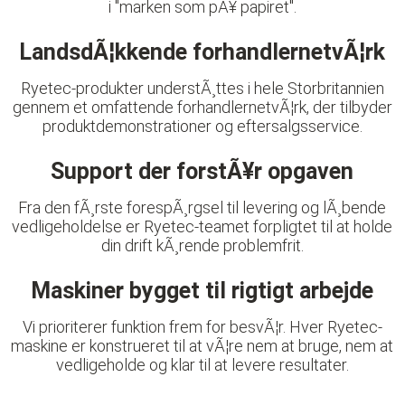
i "marken som pÃ¥ papiret".
LandsdÃ¦kkende forhandlernetvÃ¦rk
Ryetec-produkter understÃ¸ttes i hele Storbritannien
gennem et omfattende forhandlernetvÃ¦rk, der tilbyder
produktdemonstrationer og eftersalgsservice.
Support der forstÃ¥r opgaven
Fra den fÃ¸rste forespÃ¸rgsel til levering og lÃ¸bende
vedligeholdelse er Ryetec-teamet forpligtet til at holde
din drift kÃ¸rende problemfrit.
Maskiner bygget til rigtigt arbejde
Vi prioriterer funktion frem for besvÃ¦r. Hver Ryetec-
maskine er konstrueret til at vÃ¦re nem at bruge, nem at
vedligeholde og klar til at levere resultater.