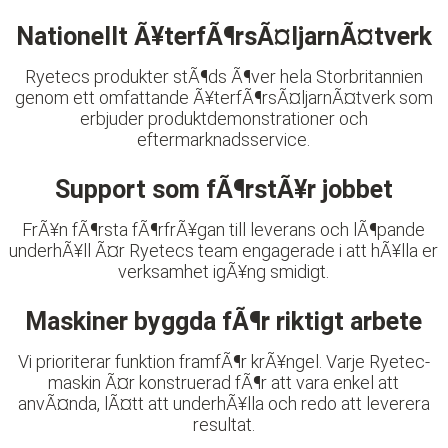
Nationellt Ã¥terfÃ¶rsÃ¤ljarnÃ¤tverk
Ryetecs produkter stÃ¶ds Ã¶ver hela Storbritannien
genom ett omfattande Ã¥terfÃ¶rsÃ¤ljarnÃ¤tverk som
erbjuder produktdemonstrationer och
eftermarknadsservice.
Support som fÃ¶rstÃ¥r jobbet
FrÃ¥n fÃ¶rsta fÃ¶rfrÃ¥gan till leverans och lÃ¶pande
underhÃ¥ll Ã¤r Ryetecs team engagerade i att hÃ¥lla er
verksamhet igÃ¥ng smidigt.
Maskiner byggda fÃ¶r riktigt arbete
Vi prioriterar funktion framfÃ¶r krÃ¥ngel. Varje Ryetec-
maskin Ã¤r konstruerad fÃ¶r att vara enkel att
anvÃ¤nda, lÃ¤tt att underhÃ¥lla och redo att leverera
resultat.