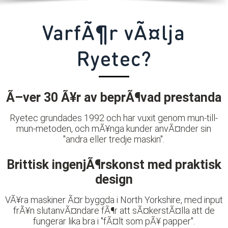
VarfÃ¶r vÃ¤lja
Ryetec?
Ã–ver 30 Ã¥r av beprÃ¶vad prestanda
Ryetec grundades 1992 och har vuxit genom mun-till-
mun-metoden, och mÃ¥nga kunder anvÃ¤nder sin
"andra eller tredje maskin".
Brittisk ingenjÃ¶rskonst med praktisk
design
VÃ¥ra maskiner Ã¤r byggda i North Yorkshire, med input
frÃ¥n slutanvÃ¤ndare fÃ¶r att sÃ¤kerstÃ¤lla att de
fungerar lika bra i "fÃ¤lt som pÃ¥ papper".