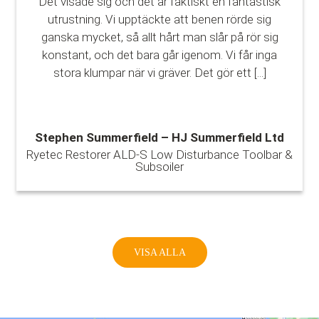
Det visade sig och det är faktiskt en fantastisk
utrustning. Vi upptäckte att benen rörde sig
ganska mycket, så allt hårt man slår på rör sig
konstant, och det bara går igenom. Vi får inga
stora klumpar när vi gräver. Det gör ett
[...]
Stephen Summerfield – HJ Summerfield Ltd
Ryetec Restorer ALD-S Low Disturbance Toolbar &
Subsoiler
VISA ALLA