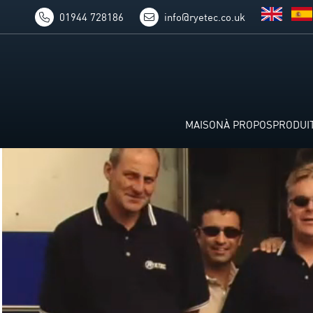
01944 728186
info@ryetec.co.uk
MAISON
À PROPOS
PRODUI