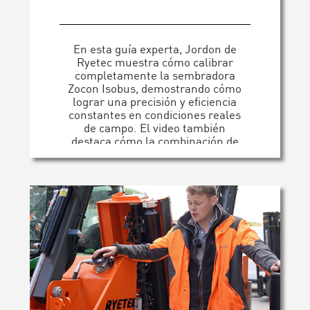
En esta guía experta, Jordon de
Ryetec muestra cómo calibrar
completamente la sembradora
Zocon Isobus, demostrando cómo
lograr una precisión y eficiencia
constantes en condiciones reales
de campo. El video también
destaca cómo la combinación de
la sembradora con el subsolador
autónomo RESTORER ALD-E de
Ryetec crea un potente sistema
de acondicionamiento del suelo y
establecimiento de semillas. [...]