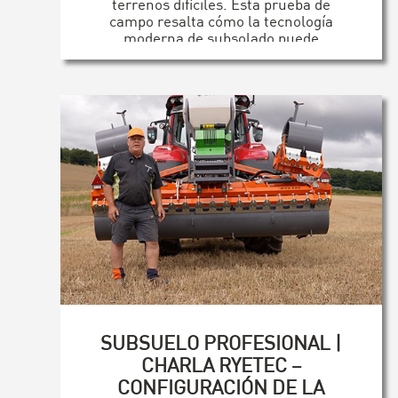
terrenos difíciles. Esta prueba de
campo resalta cómo la tecnología
moderna de subsolado puede
revitalizar la potencia de los
tractores clásicos, ofreciendo
resultados de nivel profesional.
[...]
SUBSUELO PROFESIONAL |
CHARLA RYETEC –
CONFIGURACIÓN DE LA