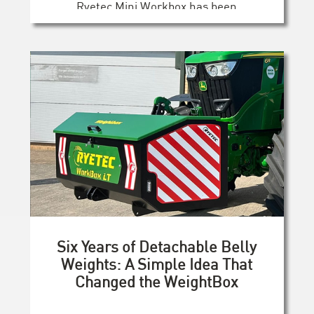
Ryetec Mini Workbox has been
designed to do. [...]
Six Years of Detachable Belly
Weights: A Simple Idea That
Changed the WeightBox