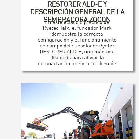
RESTORER ALD-E Y
DESCRIPCIÓN GENERAL DE LA
SEMBRADORA ZOCON
En este episodio práctico de
Ryetec Talk, el fundador Mark
demuestra la correcta
configuración y el funcionamiento
en campo del subsolador Ryetec
RESTORER ALD-E, una máquina
diseñada para aliviar la
compactación, mejorar el drenaje
y preservar la salud del suelo. El
vídeo también muestra cómo la
combinación del ALD-E con una
sembradora Zocon crea un
sistema completo de
establecimiento de mínima
alteración que ahorra tiempo y
maximiza los resultados. [...]