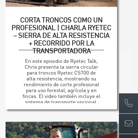
CORTA TRONCOS COMO UN
PROFESIONAL | CHARLA RYETEC
– SIERRA DE ALTA RESISTENCIA
+ RECORRIDO POR LA
TRANSPORTADORA
En este episodio de Ryetec Talk,
Chris presenta la sierra circular
para troncos Ryetec CS700 de
alta resistencia, mostrando su
rendimiento de corte profesional
para uso forestal, agrícola y en
fincas. El video también incluye el
sistema de transporte opcional,
que aumenta la productividad y la
eficiencia en el procesamiento de
troncos a gran escala. [...]