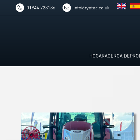
01944 728186
info@ryetec.co.uk
HOGAR
ACERCA DE
PRO