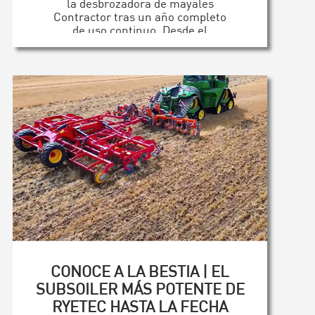
la desbrozadora de mayales
Contractor tras un año completo
de uso continuo. Desde el
mantenimiento de fincas hasta la
gestión de prados, este vídeo
pone a prueba la durabilidad, la
calidad de corte y la practicidad.
[...]
CONOCE A LA BESTIA | EL
SUBSOILER MÁS POTENTE DE
RYETEC HASTA LA FECHA