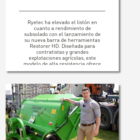
Ryetec ha elevado el listón en
cuanto a rendimiento de
subsolado con el lanzamiento de
su nueva barra de herramientas
Restorer HD. Diseñada para
contratistas y grandes
explotaciones agrícolas, este
modelo de alta resistencia ofrece
un acondicionamiento profundo
del suelo, ingeniería de precisión
y una fuerza inigualable en el
campo. [...]